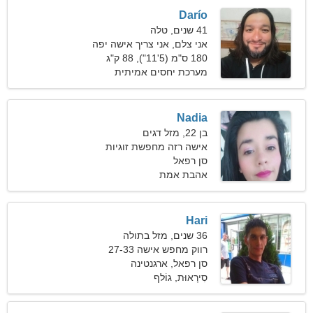
Darío
41 שנים, טלה
אני צלם, אני צריך אישה יפה
180 ס"מ (5'11"), 88 ק"ג
(194 פאונד)
מערכת יחסים אמיתית
Nadia
בן 22, מזל דגים
אישה רזה מחפשת זוגיות
סן רפאל
אהבת אמת
Hari
36 שנים, מזל בתולה
רווק מחפש אישה 27-33
סן רפאל, ארגנטינה
סִירָאוּת, גוֹלף