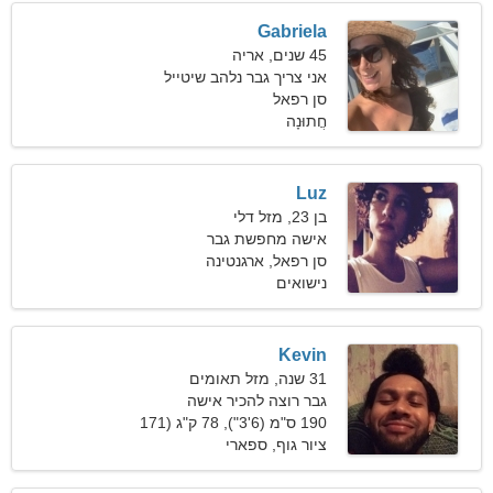
Gabriela
45 שנים, אריה
אני צריך גבר נלהב שיטייל
ביחד
סן רפאל
חֲתוּנָה
Luz
בן 23, מזל דלי
אישה מחפשת גבר
סן רפאל, ארגנטינה
נישואים
Kevin
31 שנה, מזל תאומים
גבר רוצה להכיר אישה
190 ס"מ (6'3"), 78 ק"ג (171
פאונד)
ציור גוף, ספארי