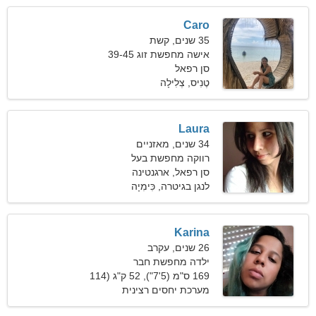
Caro
35 שנים, קשת
אישה מחפשת זוג 39-45
סן רפאל
טֶנִיס, צְלִילָה
Laura
34 שנים, מאזניים
רווקה מחפשת בעל
סן רפאל, ארגנטינה
לנגן בגיטרה, כִּימִיָה
Karina
26 שנים, עקרב
ילדה מחפשת חבר
169 ס"מ (5'7"), 52 ק"ג (114
פאונד)
מערכת יחסים רצינית