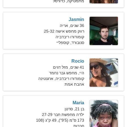
פאונד)
מתמטיקה, כדורסל
Jasmin
36 שנים, אריה
רווק מחפש אישה 25-32
קומודורו ריבדביה
סנובורד, קוספליי
Rocio
41 שנים, מזל דגים
היי, מחפש גבר נחמד
קומודורו ריבדביה, ארגנטינה
אהבת אמת
Maria
בן 21, סרטן
ילדה מחפשת חבר 27-29
173 ס"מ (5'9"), 49 ק"ג (108
חֲבֵרוּת
פאונד)