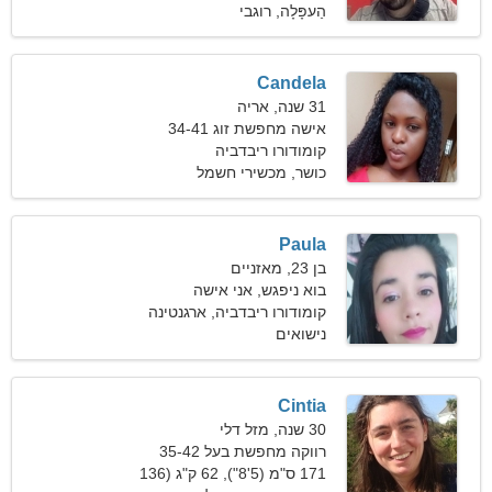
הַעפָּלָה, רוגבי
Candela
31 שנה, אריה
אישה מחפשת זוג 34-41
קומודורו ריבדביה
כושר, מכשירי חשמל
Paula
בן 23, מאזניים
בוא ניפגש, אני אישה
אקסטרווגנטית
קומודורו ריבדביה, ארגנטינה
נישואים
Cintia
30 שנה, מזל דלי
רווקה מחפשת בעל 35-42
171 ס"מ (5'8"), 62 ק"ג (136