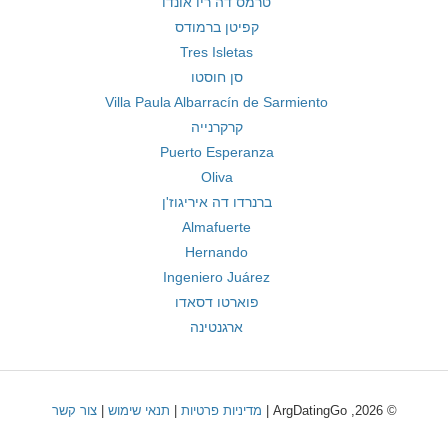
טרמס דה ריו אונדו
קפיטן ברמודס
Tres Isletas
סן חוסטו
Villa Paula Albarracín de Sarmiento
קרקרנייה
Puerto Esperanza
Oliva
ברנרדו דה איריגוז'ן
Almafuerte
Hernando
Ingeniero Juárez
פוארטו דסאדו
ארגנטינה
© 2026, ArgDatingGo |
מדיניות פרטיות
|
תנאי שימוש
|
צור קשר