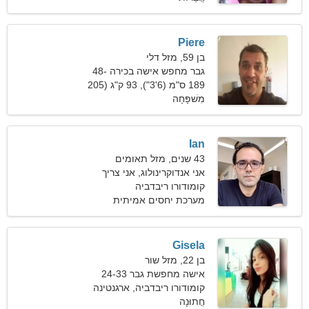
Piere
בן 59, מזל דלי
גבר מחפש אישה בכירה 48-
54
189 ס"מ (6'3"), 93 ק"ג (205
פאונד)
מִשׁפָּחָה
Ian
43 שנים, מזל תאומים
אני אנדוקרינולוג, אני צריך
אישה נפלאה
קומודורו ריבדביה
מערכת יחסים אמיתית
Gisela
בן 22, מזל שור
אישה מחפשת גבר 24-33
קומודורו ריבדביה, ארגנטינה
חֲתוּנָה