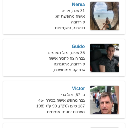
Nerea
31 שנה, אריה
אישה מחפשת זוג
קורדובה
רפטינג, הִשׁתַזְפוּת
Guido
35 שנים, מזל תאומים
גבר רוצה להכיר אישה
קורדובה, ארגנטינה
גרפיקה ממוחשבת,
אַסטרוֹנוֹמִיָה
Victor
בן 57, מזל גדי
גבר מחפש אישה בכירה 45-
53
187 ס"מ (6'2"), 90 ק"ג (198
פאונד)
מערכת יחסים אמיתית