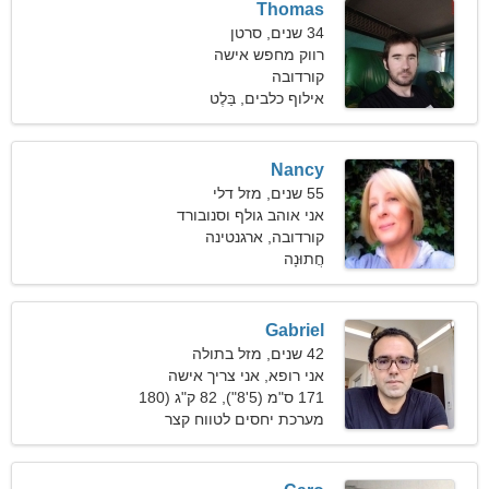
Thomas
34 שנים, סרטן
רווק מחפש אישה
קורדובה
אילוף כלבים, בַּלֶט
Nancy
55 שנים, מזל דלי
אני אוהב גולף וסנובורד
קורדובה, ארגנטינה
חֲתוּנָה
Gabriel
42 שנים, מזל בתולה
אני רופא, אני צריך אישה
יוצאת דופן
171 ס"מ (5'8"), 82 ק"ג (180
פאונד)
מערכת יחסים לטווח קצר