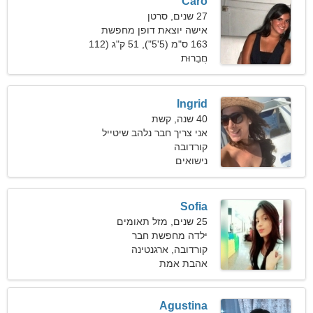
Caro
27 שנים, סרטן
אישה יוצאת דופן מחפשת
אהבת אמת
163 ס"מ (5'5"), 51 ק"ג (112
חֲבֵרוּת
פאונד)
Ingrid
40 שנה, קשת
אני צריך חבר נלהב שיטייל
ביחד
קורדובה
נישואים
Sofia
25 שנים, מזל תאומים
ילדה מחפשת חבר
קורדובה, ארגנטינה
אהבת אמת
Agustina