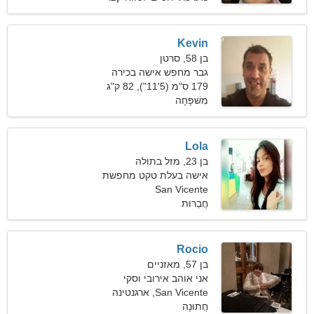
Kevin
בן 58, סרטן
גבר מחפש אישה בכירה
179 ס"מ (5'11"), 82 ק"ג
(180 פאונד)
מִשׁפָּחָה
Lola
בן 23, מזל בתולה
אישה בעלת טקט מחפשת
San Vicente
מערכת יחסים רצינית
חֲבֵרוּת
Rocio
בן 57, מאזניים
אני אוהב אירובי וסקי
San Vicente, ארגנטינה
חֲתוּנָה