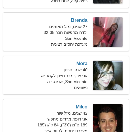
פאונד)
רִיצָה קַלָה, לנוח בטבע
Brenda
27 שנים, מזל תאומים
ילדה מחפשת חבר 32-35
San Vicente
מערכת יחסים רצינית
Mora
40 שנה, סרטן
אני צריך גבר חייכן לקמפינג
San Vicente, ארגנטינה
נישואים
Milco
42 שנים, מזל שור
אני רופא מרדים מחפש
אישה יפה
189 ס"מ (6'3"), 84 ק"ג (185
פאונד)
מערכת יחסים לטווח קצר