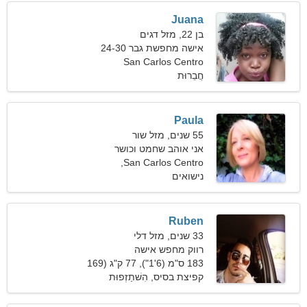
Juana
בן 22, מזל דגים
אישה מחפשת גבר 24-30
San Carlos Centro
חֲבֵרוּת
Paula
55 שנים, מזל שור
אני אוהב שחמט וכושר
San Carlos Centro,
נישואים
ארגנטינה
Ruben
33 שנים, מזל דלי
רווק מחפש אישה
183 ס"מ (6'1"), 77 ק"ג (169
פאונד)
קפיצת בסיס, הִשׁתַזְפוּת