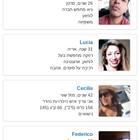
26 שנים, סרטן
גיא מחפש חברה
לוחאן
מִשׁפָּחָה
Lucia
31 שנה, אריה
רווקה מחפשת בעל
לוחאן, ארגנטינה
רכיבה על סוסים, אהבה
Cecilia
42 שנים, מזל שור
אני צריך איש היכרויות נהדר
156 ס"מ (5'2"), 66 ק"ג (145
פאונד)
נישואים
Federico