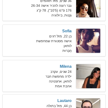
36 שנים, מזל תאומים
גבר רוצה להכיר אישה 26-34
176 ס"מ (5'10"), 78 ק"ג
(171 פאונד)
גַנָנוּת, ביולוגיה
Sofia
בן 22, מזל דגים
אישה מסנוורת שמחפשת
דייט
לוחאן
חֲבֵרוּת
Milena
24 שנים, עקרב
ילדה מחפשת חבר
לוחאן, ארגנטינה
אהבת אמת
Lautaro
בן 44, מזל בתולה