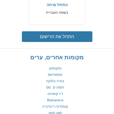
התחל שיחה
בשפה העברית
התחל את הרישום
מקומות אחרים, ערים
טוקומאן
פוסאדאס
באיה בלנקה
חוסה ס. פס
ריו קוארטו
Balvanera
קומודורו ריבדביה
סאן חואן