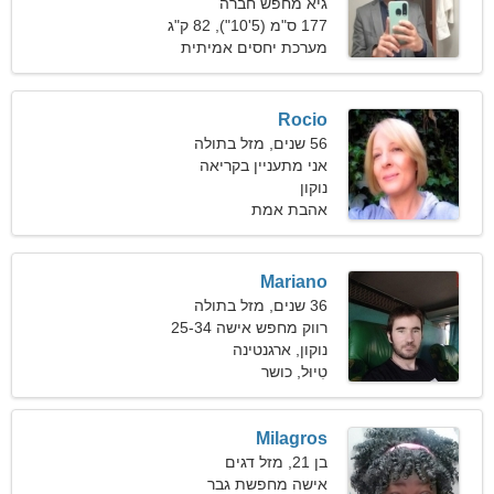
גיא מחפש חברה
177 ס"מ (5'10"), 82 ק"ג
(180 פאונד)
מערכת יחסים אמיתית
Rocio
56 שנים, מזל בתולה
אני מתעניין בקריאה
נוקון
ובסנובורד
אהבת אמת
Mariano
36 שנים, מזל בתולה
רווק מחפש אישה 25-34
נוקון, ארגנטינה
טִיוּל, כושר
Milagros
בן 21, מזל דגים
אישה מחפשת גבר