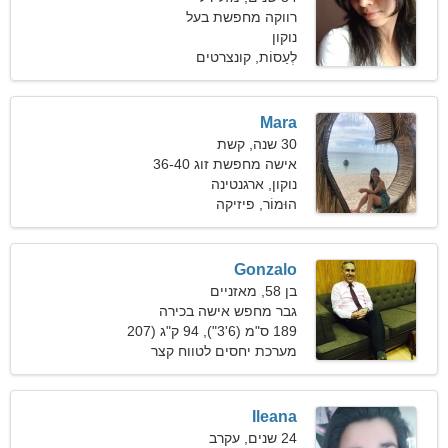
רווקה מחפשת בעל
נוקון
לְעַסוֹת, קונצרטים
Mara
30 שנה, קשת
אישה מחפשת זוג 36-40
נוקון, ארגנטינה
הוּמוֹר, פיזיקה
Gonzalo
בן 58, מאזניים
גבר מחפש אישה בכירה
189 ס"מ (6'3"), 94 ק"ג (207
פאונד)
מערכת יחסים לטווח קצר
Ileana
24 שנים, עקרב