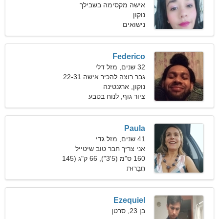
אישה מקסימה בשבילך
נוקון
נישואים
Federico
32 שנים, מזל דלי
גבר רוצה להכיר אישה 22-31
נוקון, ארגנטינה
ציור גוף, לנוח בטבע
Paula
41 שנים, מזל גדי
אני צריך חבר טוב שיטייל
ביחד
160 ס"מ (5'3"), 66 ק"ג (145
חֲבֵרוּת
פאונד)
Ezequiel
בן 23, סרטן