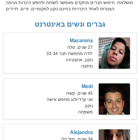
מושלמת. חיפוש חברים מתקדם מאפשר לשוחח ולחפש היכרות נעימה.
הצטרפו לאתר היכרויות בחינם נוקון למקומיים, זרים, תיירים.
גברים ונשים באינטרנט
Macarena
27 שנים, טלה
ילדה מחפשת חבר 33-34
נוקון, ארגנטינה
חֲתוּנָה
Medi
45 שנים, קשת
אני קרדיולוג מחפש אישה
נוקון
לוהטת
מִשׁפָּחָה
Alejandra
34 שנים, מזל דלי