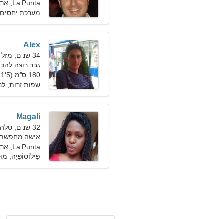
La Punta, ארגנטינה
מערכת יחסים 
Alex
34 שנים, מזל תאומים
גבר רוצה להכיר א
180 ס"מ (5'11"), 90 ק"ג (198 פאונד)
שפות זרות, לנ
Magali
32 שנים, טלה
אישה מחפשת זוג 9
La Punta, ארגנטינה
פִילוֹסוֹפִיָה, מוּ