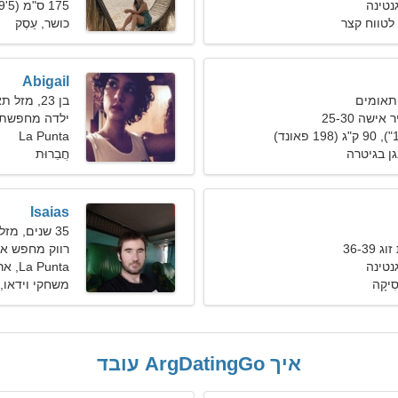
175 ס"מ (5'9"), 59 ק"ג (130 פאונד)
לטווח קצר
כושר, עֵסֶק
Abigail
בן 23, מזל תאומים
ישה 25-30
ילדה מחפשת 
La Punta
גן בגיטרה
חֲבֵרוּת
Isaias
35 שנים, מזל דגים
36-3
רווק מחפש א
La Punta, ארגנטינה
סִיקָה
משחקי וידאו, ב
איך ArgDatingGo עובד