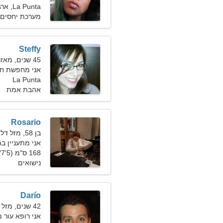
La Punta, ארגנטינה
מערכת יחסים 
Steffy
45 שנים, מאזניים
אני מחפשת חב
La Punta
אהבת אמת
Rosario
בן 58, מזל דלי
אני מתעניין ב
168 ס"מ (5'7"), 70 ק"ג (154 פאונד)
נישואים
Darío
42 שנים, מזל גדי
אני רופא עור 