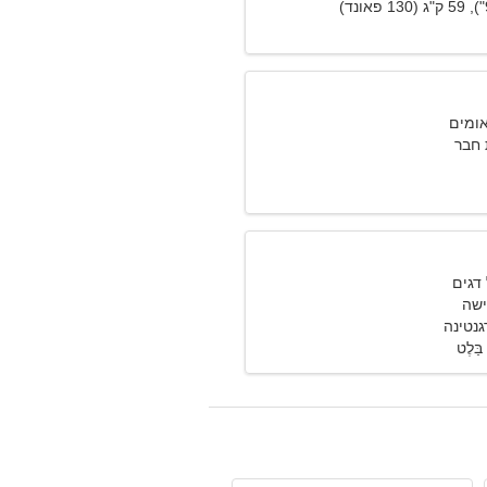
חבר
ישה
ַּלֶט