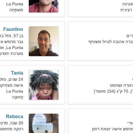
La Punta
רצינית
מִשׁפָּחָה
Faustino
בן 57, מזל בתולה
רה אהובה לטיול משותף
גבר מחפש אי
La Punta, ארגנטינה
מערכת יחסים
Tania
24 שנים, מזל שור
גיטרה ושחמט
אישה מצחיקה
La Punta
חֲתוּנָה
Rebeca
30 שנה, סרטן
מחפש אישה יוצאת דופן
רווקה מחפשת בעל